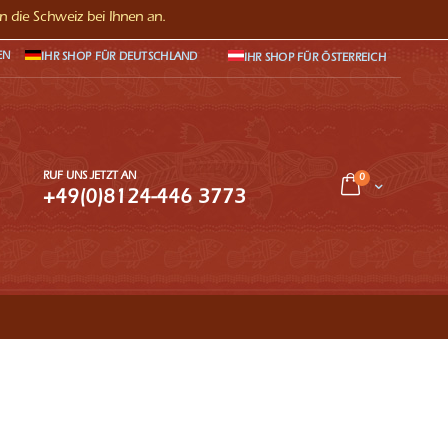
in die Schweiz bei Ihnen an.
EN
IHR SHOP FÜR DEUTSCHLAND
IHR SHOP FÜR ÖSTERREICH
RUF UNS JETZT AN
Artikel
0
Warenkorb
+49(0)8124-446 3773
che