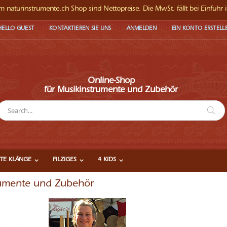
 im naturinstrumente.ch Shop sind Nettopreise. Die MwSt. fällt bei Einfuhr 
HELLO GUEST
KONTAKTIEREN SIE UNS
ANMELDEN
EIN KONTO ERSTELL
Online-Shop
für Musikinstrumente und Zubehör
Su
uche
TE KLÄNGE
FILZIGES
4 KIDS
trumente und Zubehör