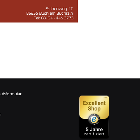
rufsformular
n