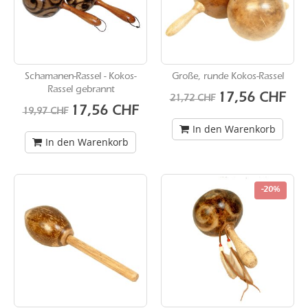
Schamanen-Rassel - Kokos-
Große, runde Kokos-Rassel
Rassel gebrannt
Sonderangebot
17,56 CHF
21,72 CHF
Sonderangebot
17,56 CHF
19,97 CHF
In den Warenkorb
In den Warenkorb
-20%