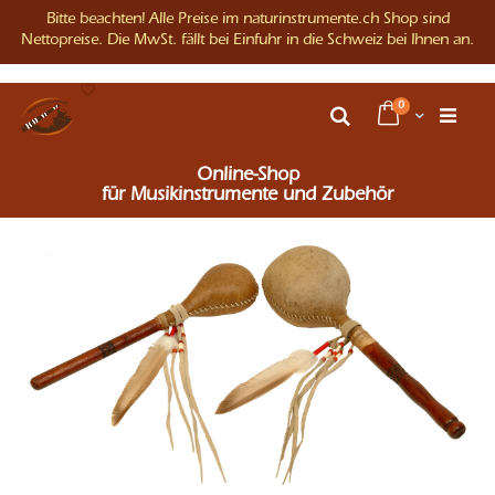
Bitte beachten! Alle Preise im naturinstrumente.ch Shop sind
Nettopreise. Die MwSt. fällt bei Einfuhr in die Schweiz bei Ihnen an.
Direkt
Artikel
0
zum
Warenkorb
Suche
Inhalt
Online-Shop
für Musikinstrumente und Zubehör