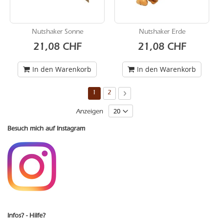
Nutshaker Sonne
Nutshaker Erde
21,08 CHF
21,08 CHF
In den Warenkorb
In den Warenkorb
Seite
Sie lesen gerade Seite
Seite
Seite
Weiter
1
2
Anzeigen
Besuch mich auf Instagram
Infos? - Hilfe?