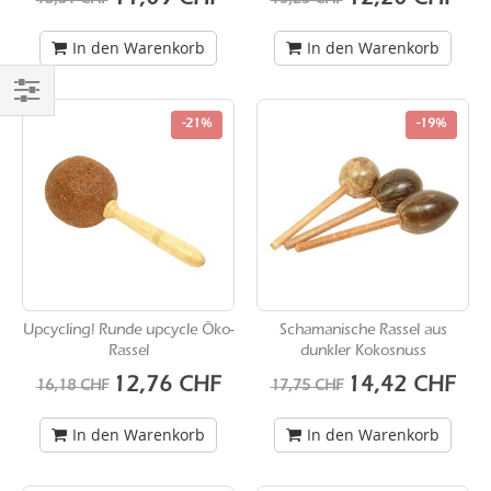
11,09 CHF
12,20 CHF
13,31 CHF
15,25 CHF
In den Warenkorb
In den Warenkorb
Einkaufen
-21%
-19%
nach
Upcycling! Runde upcycle Öko-
Schamanische Rassel aus
Rassel
dunkler Kokosnuss
Sonderangebot
Sonderangebot
12,76 CHF
14,42 CHF
16,18 CHF
17,75 CHF
In den Warenkorb
In den Warenkorb