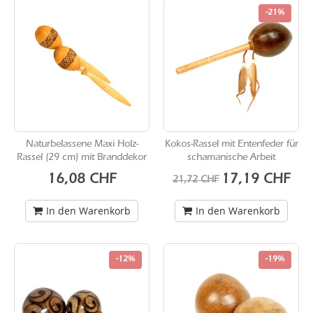
-21%
Naturbelassene Maxi Holz-
Kokos-Rassel mit Entenfeder für
Rassel (29 cm) mit Branddekor
schamanische Arbeit
Sonderangebot
16,08 CHF
17,19 CHF
21,72 CHF
In den Warenkorb
In den Warenkorb
-12%
-19%