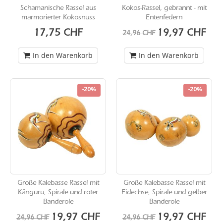
Schamanische Rassel aus
Kokos-Rassel, gebrannt - mit
marmorierter Kokosnuss
Entenfedern
Sonderangebot
17,75 CHF
19,97 CHF
24,96 CHF
In den Warenkorb
In den Warenkorb
-20%
-20%
Große Kalebasse Rassel mit
Große Kalebasse Rassel mit
Känguru, Spirale und roter
Eidechse, Spirale und gelber
Banderole
Banderole
Sonderangebot
Sonderangebot
19,97 CHF
19,97 CHF
24,96 CHF
24,96 CHF