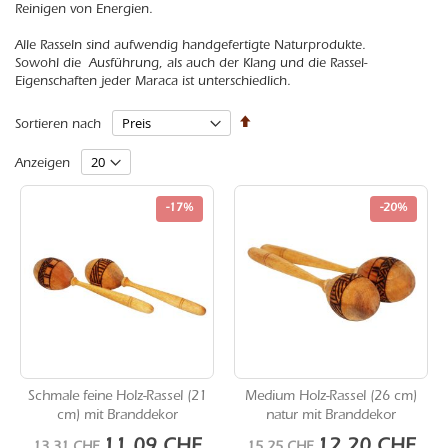
Reinigen von Energien.
Alle Rasseln sind aufwendig handgefertigte Naturprodukte.
Sowohl die Ausführung, als auch der Klang und die Rassel-
Eigenschaften jeder Maraca ist unterschiedlich.
In
Sortieren nach
absteigender
Reihenfolge
Anzeigen
-17%
-20%
Schmale feine Holz-Rassel (21
Medium Holz-Rassel (26 cm)
cm) mit Branddekor
natur mit Branddekor
Sonderangebot
Sonderangebot