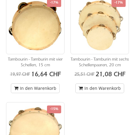
-17%
-17%
Tambourin - Tamburin mit vier
Tambourin - Tamburin mit sechs
Schellen, 15 cm
Schellenpaaren, 20 cm
Sonderangebot
Sonderangebot
16,64 CHF
21,08 CHF
19,97 CHF
25,51 CHF
In den Warenkorb
In den Warenkorb
-15%