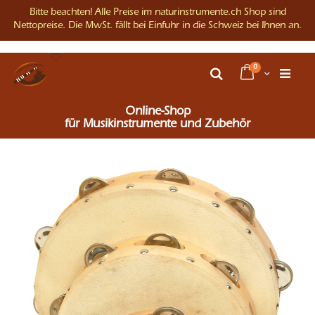
Bitte beachten! Alle Preise im naturinstrumente.ch Shop sind
Nettopreise. Die MwSt. fällt bei Einfuhr in die Schweiz bei Ihnen an.
Direkt
Artikel
0
zum
Warenkorb
Suche
Inhalt
Online-Shop
für Musikinstrumente und Zubehör