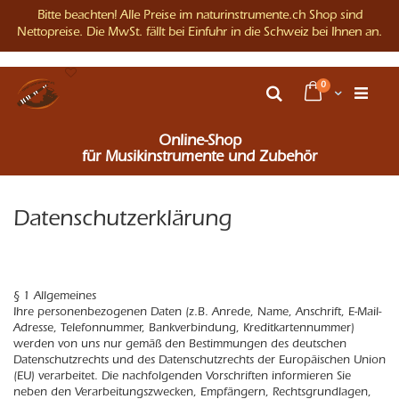
Bitte beachten! Alle Preise im naturinstrumente.ch Shop sind
Nettopreise. Die MwSt. fällt bei Einfuhr in die Schweiz bei Ihnen an.
Direkt
Artikel
0
zum
Warenkorb
Suche
Inhalt
Online-Shop
für Musikinstrumente und Zubehör
Datenschutzerklärung
§ 1 Allgemeines
Ihre personenbezogenen Daten (z.B. Anrede, Name, Anschrift, E-Mail-
Adresse, Telefonnummer, Bankverbindung, Kreditkartennummer)
werden von uns nur gemäß den Bestimmungen des deutschen
Datenschutzrechts und des Datenschutzrechts der Europäischen Union
(EU) verarbeitet. Die nachfolgenden Vorschriften informieren Sie
neben den Verarbeitungszwecken, Empfängern, Rechtsgrundlagen,