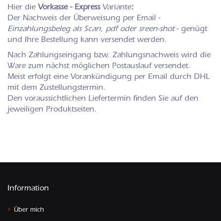
Hier die
Vorkasse - Express
Variante
:
Der Nachweis der Überweisung per Email -
Einzahlungsbeleg als Scan, pdf oder sreen-shot
- genügt
und Ihre Bestellung kann versendet werden.
Nach Zahlungseingang bzw. Zahlungsnachweis wird die
Ware zum nächst möglichen Postauslauf versendet.
Meist erfolgt eine Vorankündigung per Email durch DHL
mit dem Zustellungstermin.
Den voraussichtlichen Liefertermin finden Sie auf den
jeweiligen Produktseiten.
Information
Über mich