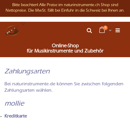
Bitte beachten! Alle Preise im naturinstrumente.ch Shop sind
Nettopreise. Die MwSt. fällt bei Einfuhr in die Schweiz bei Ihnen an.
Direkt
Artikel
0
zum
Warenkorb
Suche
Inhalt
Online-Shop
für Musikinstrumente und Zubehör
Zahlungsarten
Bei naturinstrumente.de können Sie zwischen folgenden
Zahlungsarten wählen.
mollie
Kreditkarte