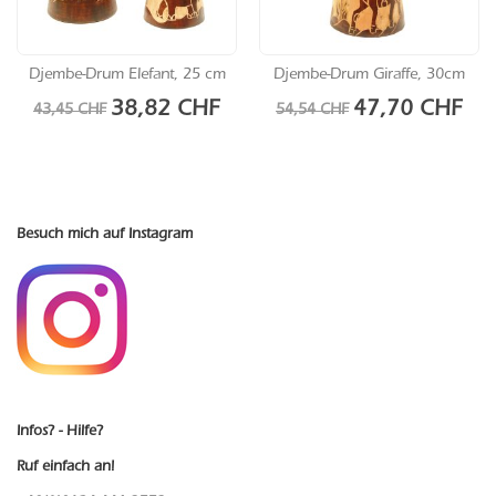
Djembe-Drum Elefant, 25 cm
Djembe-Drum Giraffe, 30cm
Sonderangebot
Sonderangebot
38,82 CHF
47,70 CHF
43,45 CHF
54,54 CHF
Besuch mich auf Instagram
Infos? - Hilfe?
Ruf einfach an!