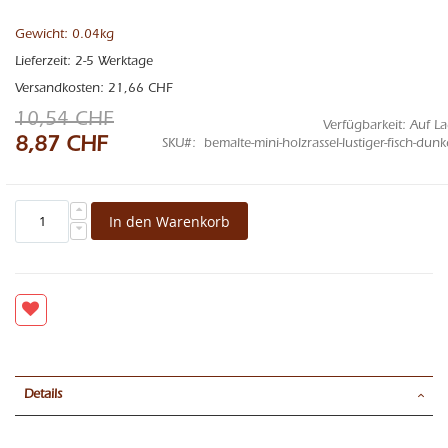
Gewicht: 0.04kg
Lieferzeit: 2-5 Werktage
Versandkosten: 21,66 CHF
10,54 CHF
Verfügbarkeit:
Auf La
8,87 CHF
Sonderangebot
SKU
bemalte-mini-holzrassel-lustiger-fisch-dunk
In den Warenkorb
Details