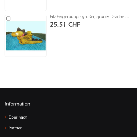
Filz-Fingerpuppe großer, grüner Drache mit Flügeln
In
den
25,51 CHF
Warenkorb
Information
Über mich
Partner