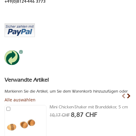
+49(0)8124-446 3773
Verwandte Artikel
Markieren Sie die Artikel, um Sie dem Warenkorb hinzuzufügen oder
Alle auswählen
Mini Chicken-Shaker mit Branddekor, 5 cm
In
den
Sonderangebot
8,87 CHF
10,17 CHF
Warenkorb