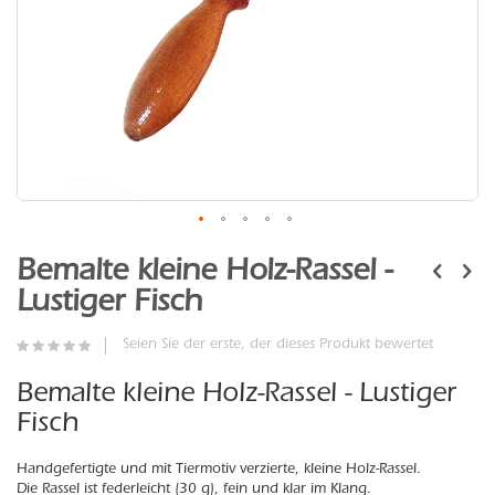
Zum
Anfang
Bemalte kleine Holz-Rassel -
der
Lustiger Fisch
Bildergalerie
springen
Seien Sie der erste, der dieses Produkt bewertet
Bemalte kleine Holz-Rassel - Lustiger
Fisch
Handgefertigte und mit Tiermotiv verzierte, kleine Holz-Rassel.
Die Rassel ist federleicht (30 g), fein und klar im Klang.