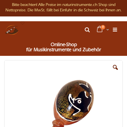
Bitte beachten! Alle Preise im naturinstrumente.ch Shop sind
Nettopreise. Die MwSt. fällt bei Einfuhr in die Schweiz bei Ihnen an.
Direkt
Artikel
0
zum
Warenkorb
Suche
Inhalt
Online-Shop
für Musikinstrumente und Zubehör
Zum
Ende
der
Bildergalerie
springen