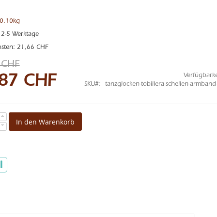
 0.10kg
: 2-5 Werktage
osten: 21,66 CHF
 CHF
Verfügbarke
87 CHF
gebot
SKU
tanzglocken-tobillera-schellen-armband-r
In den Warenkorb