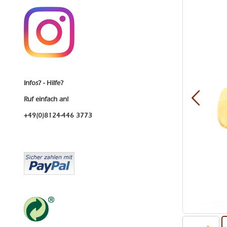
der
Bildergalerie
springen
Infos? - Hilfe?
Ruf einfach an!
+49(0)8124-446 3773