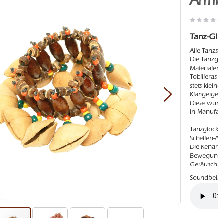
Armb
Tanz-Gl
Alle Tanz
Die Tanzg
Materialen
Tobillera
stets kle
Klangeige
Diese wu
in Manufa
Tanzglock
Schellen-
Die Kenar
Bewegung 
Geräusch 
Soundbeis