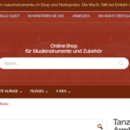
 im naturinstrumente.ch Shop sind Nettopreise. Die MwSt. fällt bei Einfuhr 
HELLO GUEST
KONTAKTIEREN SIE UNS
ANMELDEN
EIN KONTO ERSTELL
Online-Shop
für Musikinstrumente und Zubehör
Su
uche
TE KLÄNGE
FILZIGES
4 KIDS
Rasta
Tanz