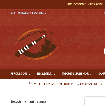
Bitte beachten! Alle Preise
Direkt
WÄHRUNG
CHF - SCHWEIZER FRANKEN
zum
Inhalt
S
PERCUSSION
TROMMELN
TASCHEN+ZUBEHÖR
SANF
Home
Tanz-Glocken, Tobillera, Schellen-Armband - 
Zum
Besuch mich auf Instagram
Ende