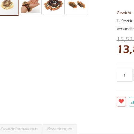
Gewicht:
Lieferzeit
Versandk
15,53
13,
Sonderan
Zusatzinformationen
Bewertungen