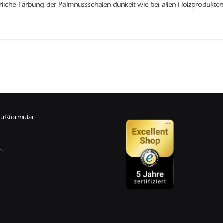
rliche Färbung der Palmnussschalen dunkelt wie bei allen Holzprodukten 
rufsformular
n