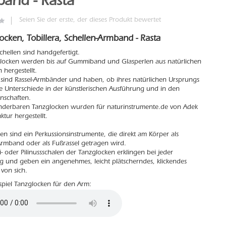
and - Rasta
Seien Sie der erste, der dieses Produkt bewertet
ocken, Tobillera, Schellen-Armband - Rasta
schellen sind handgefertigt.
locken werden bis auf Gummiband und Glasperlen aus natürlichen
 hergestellt.
s sind Rassel-Armbänder und haben, ob ihres natürlichen Ursprungs
ine Unterschiede in der künstlerischen Ausführung und in den
nschaften.
nderbaren Tanzglocken wurden für naturinstrumente.de von Adek
ktur hergestellt.
en sind ein Perkussionsinstrumente, die direkt am Körper als
Armband oder als Fußrassel getragen wird.
i- oder Pilinussschalen der Tanzglocken erklingen bei jeder
und geben ein angenehmes, leicht plätscherndes, klickendes
von sich.
piel Tanzglocken für den Arm: